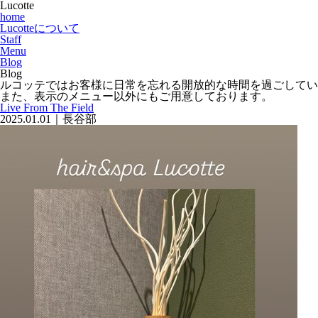
Lucotte
home
Lucotteについて
Staff
Menu
Blog
Blog
ルコッテではお客様に日常を忘れる開放的な時間を過ごしてい
また、表示のメニュー以外にもご用意しております。
Live From The Field
2025.01.01｜長谷部