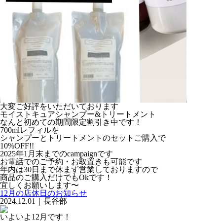
大変ご好評をいただいております
モイストキュアシャンプー&トリートメント
なんと初めての期間限定割引き中です！
700mlレフィルを
シャンプーとトリートメントのセットご購入で
10%OFF!!
2025年1月末までのcampaignです
お電話でのご予約・お取置きも可能です
年内は30日まで休まず営業しておりますので
商品のご購入だけでもOkです！
宜しくお願いします〜
12月の店休日のお知らせ
2024.12.01｜長谷部
いよいよ12月です！