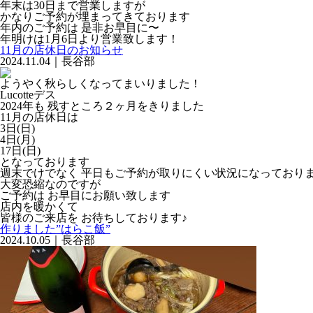
年末は30日まで営業しますが
かなりご予約が埋まってきております
年内のご予約は 是非お早目に〜
年明けは1月6日より営業致します！
11月の店休日のお知らせ
2024.11.04｜長谷部
ようやく秋らしくなってまいりました！
Lucotteデス
2024年も 残すところ２ヶ月をきりました
11月の店休日は
3日(日)
4日(月)
17日(日)
となっております
週末でけでなく 平日もご予約が取りにくい状況になっており
大変恐縮なのですが
ご予約は お早目にお願い致します
店内を暖かくて
皆様のご来店を お待ちしております♪
作りました”はらこ飯”
2024.10.05｜長谷部